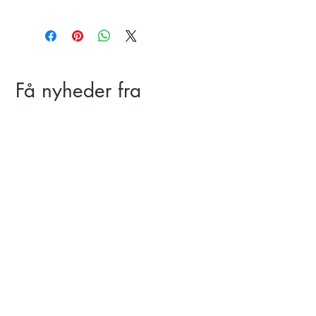
Få nyheder fra
Skibsted Yoga
Tilmeld
Skibsted Yoga, Skibstedgaard,
Kammersgårdsvej 30, 7760 Hurup Thy,
Danmark
Tel:
24974798
skibstedfjord@gmail.com