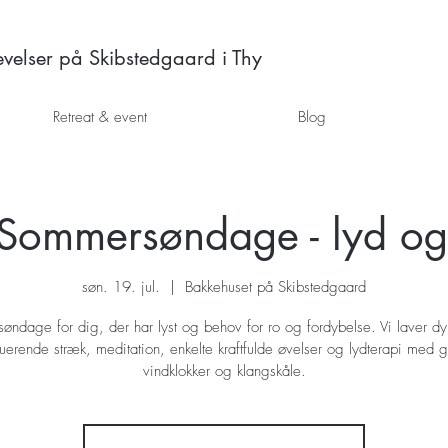
elser på Skibstedgaard i Thy
Retreat & event
Blog
e Sommersøndage - lyd o
søn. 19. jul.
  |  
Bakkehuset på Skibstedgaard
e søndage for dig, der har lyst og behov for ro og fordybelse. Vi laver d
ituerende stræk, meditation, enkelte kraftfulde øvelser og lydterapi med 
vindklokker og klangskåle.