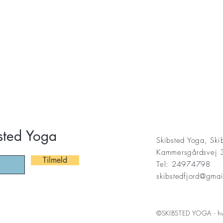
sted Yoga
Skibsted Yoga, Ski
Kammersgårdsvej 
Tilmeld
Tel: 24974798
skibstedfjord@gma
©SKIBSTED YOGA - hve