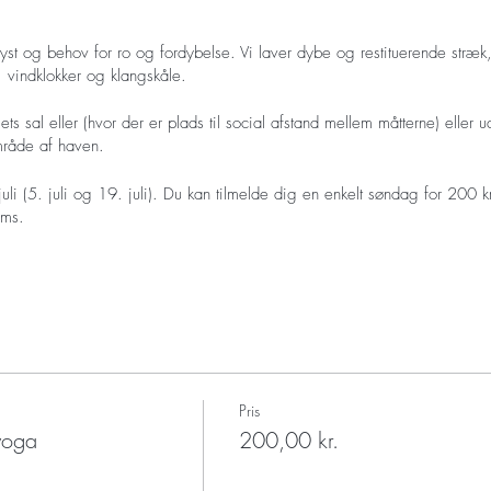
lyst og behov for ro og fordybelse. Vi laver dybe og restituerende stræk, 
 vindklokker og klangskåle.
s sal eller (hvor der er plads til social afstand mellem måtterne) eller 
område af haven.
i (5. juli og 19. juli). Du kan tilmelde dig en enkelt søndag for 200 kr
sms.
Pris
 yoga
200,00 kr.