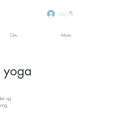
Log ind
Om
More
g yoga
ybe og
gong,