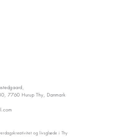
bstedgaard,
30, 7760 Hurup Thy, Danmark
il.com
rdagskreativitet og livsglæde i Thy