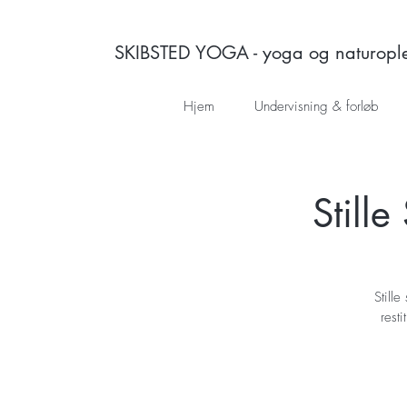
SKIBSTED YOGA - yoga og naturoplev
Hjem
Undervisning & forløb
Still
Still
rest