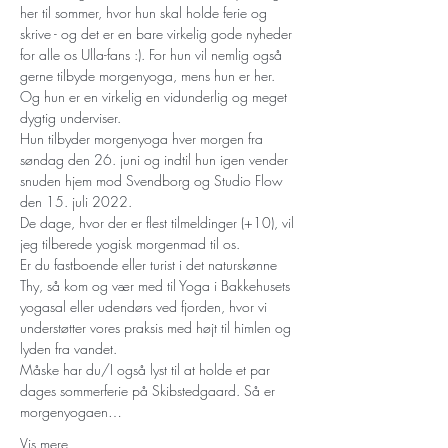
her til sommer, hvor hun skal holde ferie og 
skrive - og det er en bare virkelig gode nyheder 
for alle os Ulla-fans :). For hun vil nemlig også 
gerne tilbyde morgenyoga, mens hun er her. 
Og hun er en virkelig en vidunderlig og meget 
dygtig underviser. 
Hun tilbyder morgenyoga hver morgen fra 
søndag den 26. juni og indtil hun igen vender 
snuden hjem mod Svendborg og Studio Flow 
den 15. juli 2022.
De dage, hvor der er flest tilmeldinger (+10), vil 
jeg tilberede yogisk morgenmad til os.
Er du fastboende eller turist i det naturskønne 
Thy, så kom og vær med til Yoga i Bakkehusets 
yogasal eller udendørs ved fjorden, hvor vi 
understøtter vores praksis med højt til himlen og 
lyden fra vandet.
Måske har du/I også lyst til at holde et par 
dages sommerferie på Skibstedgaard. Så er 
morgenyogaen…
Vis mere