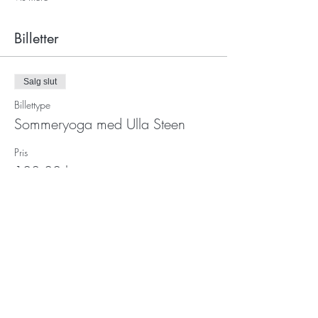
Billetter
Salg slut
Billettype
Sommeryoga med Ulla Steen
Pris
100,00 kr.
Få nyheder fra