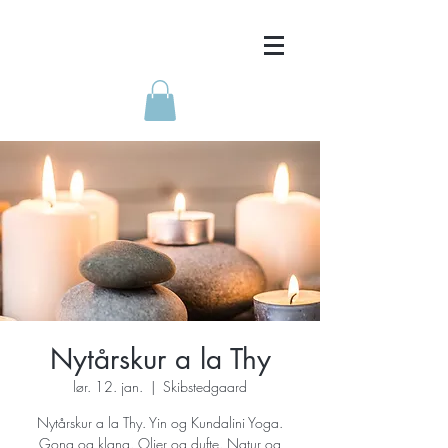
Nytårskur a la Thy
lør. 12. jan.
  |  
Skibstedgaard
Nytårskur a la Thy. Yin og Kundalini Yoga.
Gong og klang. Olier og dufte. Natur og