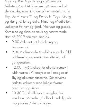
Yoga og Ravi Yoga til yoganytårskur på 
Skibstedgård. Det bliver en nytårskur med alt 
det smukke, som vi holder af - en nytårskur a la 
Thy. Der vil være Yin og Kundalini Yoga. Gong 
og klang. Olier og dufte. Natur og Meditation. 
Lækkerier fra hav og fjord. Nærvær og glæde. 
Kom med og skab en smuk og nærværende 
9.00 Ankomst, let forfriskning og 
lysceremoni. 
9.30 Vitaliserende Kundalini Yoga for fuld 
udblæsning og meditation efterfulgt af 
gong-session.
12.00 Nytårsfrokost for alle sanserne - i 
fuldt nærvær. Vi fordyber os i smagen af 
Thy og aktiverer sanserne. Der serveres 
florlette lækkerier med lokale råvarer, 
13.30 Tid til refleksion; mulighed for 
vandretur på heden / stilletid med dig selv 