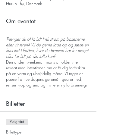
Hurup Thy, Danmark
Om eventet
Trænger du af få lidt frisk strøm på batterierne
efter vinteren? Vil du gerne lade op og sætte en
kurs ind i foråret, hvor du hverken har for meget
eller for lidt på din tallerken?
Den anden weekend i marts afholder vi et
retreat med intentionen om at få dig forårsklar
på en varm og uhøjtidelig måde. Vi tager en
pause fra hverdagens gøremål, gearer ned,
renser krop og sind og inviterer ny forårsenergi
ind med Kundalini og Yin Yoga, meditation og
gong og tid i naturen. Det bliver jordnært og
vandnært – der bliver tid til at sove og være
Billetter
stille og lade op til foråret. Både mænd og
kvinder er velkomne!
Salg slut
Billettype