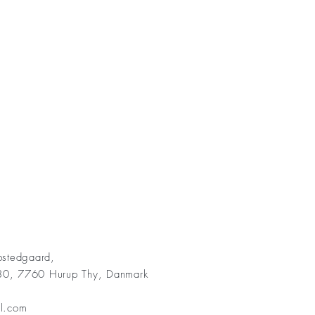
bstedgaard,
30, 7760 Hurup Thy, Danmark
il.com