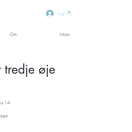
Log ind
Om
More
 tredje øje
.
ra 14-
lippe