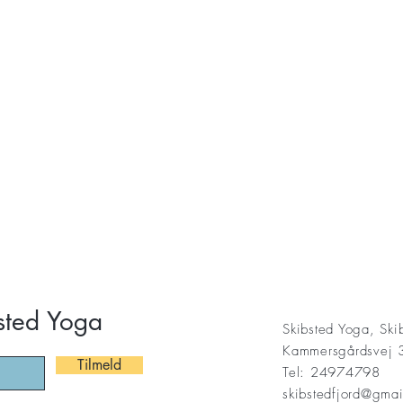
sted Yoga
Skibsted Yoga, Ski
Kammersgårdsvej 
Tilmeld
Tel: 24974798
skibstedfjord@gma