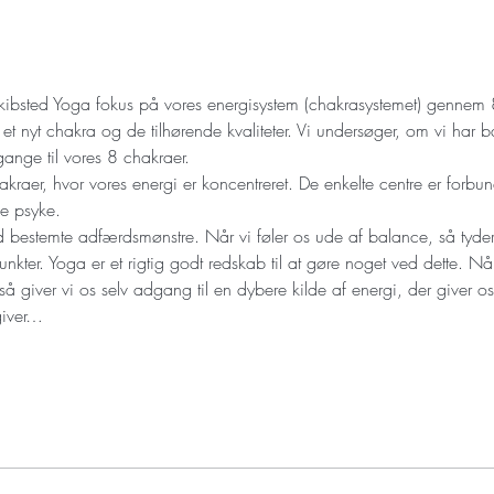
t nyt chakra og de tilhørende kvaliteter. Vi undersøger, om vi har b
ange til vores 8 chakraer. 
akraer, hvor vores energi er koncentreret. De enkelte centre er forbund
 bestemte adfærdsmønstre. Når vi føler os ude af balance, så tyder d
unkter. Yoga er et rigtig godt redskab til at gøre noget ved dette. N
giver…