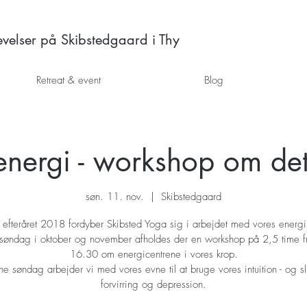
elser på Skibstedgaard i Thy
Retreat & event
Blog
nergi - workshop om det
søn. 11. nov.
  |  
Skibstedgaard
I efteråret 2018 fordyber Skibsted Yoga sig i arbejdet med vores energi
søndag i oktober og november afholdes der en workshop på 2,5 time f
16.30 om energicentrene i vores krop.
e søndag arbejder vi med vores evne til at bruge vores intuition - og s
forvirring og depression.